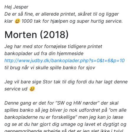
Hej Jesper
De er så fine, er allerede printet, skåret til og ligger
klar 😃 1000 tak for hjælpen og super hurtig service.
Morten (2018)
Jeg har med stor fornøjelse tidligere printet
bankoplader ud fra din hjemmeside
http://www.judby.dk/bankoplader.php?s=0&t=6&p=10
til brug når vi skulle spille banko for sjov
Jeg vil bare sige Stor tak til dig fordi du har lagt denne
service ud 😃
Denne gang er det for ”SW og HW nørder” der skal
spilles banko så jeg bliver jo nok udfordret på ”om alle
bankopladerne nu er forskellige” men jeg kan jo læse
og se at du har gjort dig umage og lavet et dygtigt og
gennemgribende arbejde så det er jeg slet ikke i tvivl