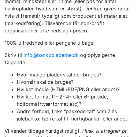
moms), mindstepris er 1 time (eller pris for antal
bankoplader, hvad som er størst). Der kan gives rabat
hvis vi fremstår tydeligt som producent af materialet
(markedsføring). Tilsvarende får non-profit
organisationer ofte nedslag i prisen.
100% tilfredshed eller pengene tilbage!
Skriv til
info@bankopladerne.dk
og oplys gerne
følgende:
Hvor mange plader skal der bruges?
Hvornår skal de bruges?
Hvilket medie (HTML/PDF/PNG eller andet)?
Hvilket format (1- 2- 4- eller 6- pr side,
højformat/tværformat etc)?
Andre forhold, f.eks "pakkede tal" som 7n's
julebanko, færre tal til "hurtigbanko" eller andet.
Vi vender tilbage hurtigst muligt.
Husk vi afregner pr