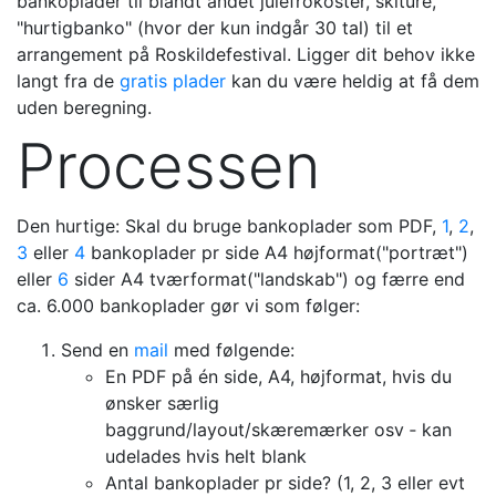
bankoplader til blandt andet julefrokoster, skiture,
"hurtigbanko" (hvor der kun indgår 30 tal) til et
arrangement på Roskildefestival. Ligger dit behov ikke
langt fra de
gratis plader
kan du være heldig at få dem
uden beregning.
Processen
Den hurtige: Skal du bruge bankoplader som PDF,
1
,
2
,
3
eller
4
bankoplader pr side A4 højformat("portræt")
eller
6
sider A4 tværformat("landskab") og færre end
ca. 6.000 bankoplader gør vi som følger:
Send en
mail
med følgende:
En PDF på én side, A4, højformat, hvis du
ønsker særlig
baggrund/layout/skæremærker osv ‐ kan
udelades hvis helt blank
Antal bankoplader pr side? (1, 2, 3 eller evt