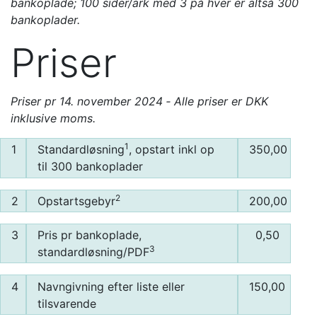
bankoplade; 100 sider/ark med 3 på hver er altså 300
bankoplader.
Priser
Priser pr 14. november 2024 ‐ Alle priser er DKK
inklusive moms.
1
1
Standardløsning
, opstart inkl op
350,00
til 300 bankoplader
2
2
Opstartsgebyr
200,00
3
Pris pr bankoplade,
0,50
3
standardløsning/PDF
4
Navngivning efter liste eller
150,00
tilsvarende