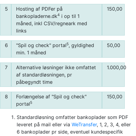
5
Hosting af PDFer på
150,00
4
bankopladerne.dk
i op til 1
måned, inkl CSV/regneark med
links
5
6
"Spil og check" portal
, gyldighed
50,00
min. 1 måned
7
Alternative løsninger ikke omfattet
1.000,00
af standardløsningen, pr
påbegyndt time
8
Forlængelse af "Spil og check"
150,00
5
portal
Standardløsning omfatter bankoplader som PDF
leveret på mail eller via
WeTransfer
, 1, 2, 3, 4, eller
6 bankoplader pr side, eventuel kundespecifik