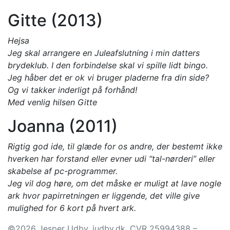
Gitte (2013)
Hejsa
Jeg skal arrangere en Juleafslutning i min datters
brydeklub. I den forbindelse skal vi spille lidt bingo.
Jeg håber det er ok vi bruger pladerne fra din side?
Og vi takker inderligt på forhånd!
Med venlig hilsen Gitte
Joanna (2011)
Rigtig god ide, til glæde for os andre, der bestemt ikke
hverken har forstand eller evner udi “tal-nørderi” eller
skabelse af pc-programmer.
Jeg vil dog høre, om det måske er muligt at lave nogle
ark hvor papirretningen er liggende, det ville give
mulighed for 6 kort på hvert ark.
©2026 Jesper Udby, judby.dk, CVR 25994388 –